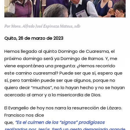
Por Mons. Alfredo José Espinoza Mateus, sdb
Quito, 26 de marzo de 2023
Hemos llegado al quinto Domingo de Cuaresma, el
próximo domingo será ya Domingo de Ramos. Y, me
viene espontánea una pregunta: ¿Hemos recorrido
este camino cuaresmal? Puede ser que sí, espero que
sí, pero también puede ser que algunos, porque no
quiero decir “muchos”, no lo hayan hecho y no se hayan
acercado al amor y a la misericordia de Dios.
El Evangelio de hoy nos narra la resurrección de Lázaro.
Francisco nos dice
que,
“Es
el
culmen
de
los
“signos”
prodigiosos
realizados por Jesús. Será un gesto demasiado grande,