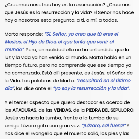
¿Creemos nosotros hoy en la resurrección? ¿Creemos
que Jesús es la resurrección y la vida? El Señor nos hace
hoy a nosotros esta pregunta, a ti, a mí, a todos.
Marta responde:
“Sí, Señor, yo creo que tú eres el
Mesías, el Hijo de Dios, el que tenía que venir al
mundo”
. Pero, en realidad ella no ha entendido que la
luz y la vida ya han venido al mundo. Marta habla en un
tiempo futuro, pero no comprende que ese tiempo ya
ha comenzado. Está allí presente, es Jesús, el Señor de
la Vida. Las palabras de Marta:
“resucitará en el último
día”
, las dice ante el
“yo soy la resurrección y la vida”.
Y el tercer aspecto que quiero destacar es acerca de
las
ATADURAS
, de las
VENDAS
, de la
PIEDRA DEL SEPULCRO
.
Jesús va hacia la tumba, frente a la tumba de su
amigo Lázaro grita con gran voz:
“¡Lázaro, sal fuera!”
Y
nos dice el Evangelio que el muerto salió, los pies y las