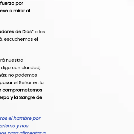
fuerzo por
eve a mirar al
adores de Dios”
a los
lá, escuchemos el
erá nuestro
digo con claridad,
 más; no podemos
pasar el Señor en la
ebe comprometernos
erpo y la Sangre de
tros el hambre por
tarismo y nos
os para alimentar a