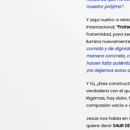
nuestro prójimo”.
Y aquí vuelvo a rel
Internacional,
“Frate
fraternidad, para se
ilumina nuevamente:
comida y de dignidad
manera concreta, co
hacen falta auténti
¡no dejemos solos a
Y tú, ¿Eres constru
verdadera con el qu
lágrimas, hay dolor
compasión vacía o 
Jesús nos habla en s
quiere decir
SALIR D