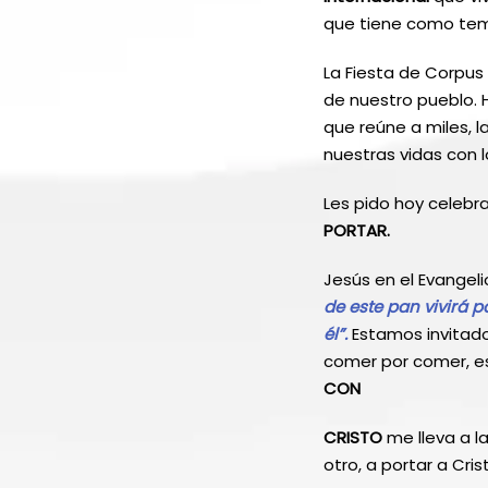
que tiene como te
La Fiesta de Corpus
de nuestro pueblo. H
que reúne a miles, l
nuestras vidas con l
Les pido hoy celebr
PORTAR.
Jesús en el Evangeli
de este pan vivirá 
él”.
Estamos invitado
comer por comer, e
CON
CRISTO
me lleva a l
otro, a portar a Cris