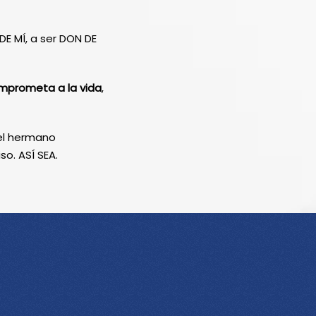
E MÍ, a ser DON DE
omprometa a la vida
,
 el hermano
o. ASÍ SEA.