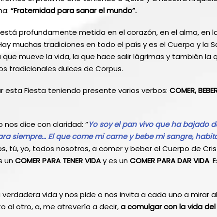
ma:
“Fraternidad para sanar el mundo”.
 está profundamente metida en el corazón, en el alma, en la
ay muchas tradiciones en todo el país y es el Cuerpo y la S
a que mueve la vida, la que hace salir lágrimas y también la
os tradicionales dulces de Corpus.
ar esta Fiesta teniendo presente varios verbos:
COMER, BEBER
o nos dice con claridad: “
Yo soy el pan vivo que ha bajado de
para siempre… El que come mi carne y bebe mi sangre, habita
s, tú, yo, todos nosotros, a comer y beber el Cuerpo de Cris
s un
COMER PARA TENER VIDA
y es un
COMER PARA DAR VIDA
. 
a verdadera vida y nos pide o nos invita a cada uno a mirar al
to al otro, a, me atrevería a decir,
a comulgar con la vida del