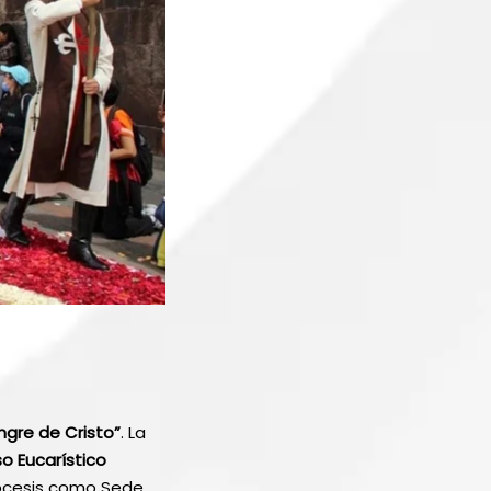
ngre de Cristo”
. La
o Eucarístico
iócesis como Sede,