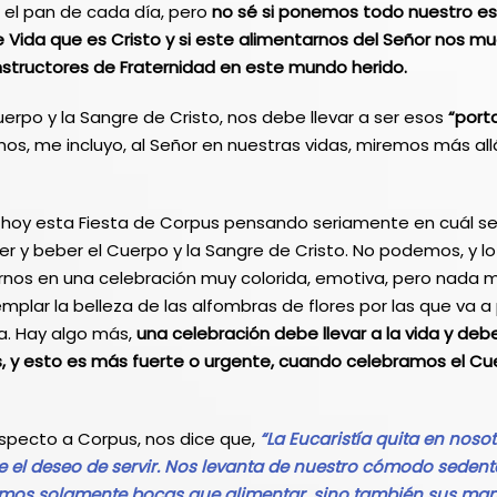
 el pan de cada día, pero
no sé si ponemos todo nuestro es
 Vida que es Cristo y si este alimentarnos del Señor nos mu
structores de Fraternidad en este mundo herido.
erpo y la Sangre de Cristo, nos debe llevar a ser esos
“port
s, me incluyo, al Señor en nuestras vidas, miremos más al
ar hoy esta Fiesta de Corpus pensando seriamente en cuál s
 y beber el Cuerpo y la Sangre de Cristo. No podemos, y lo 
os en una celebración muy colorida, emotiva, pero nada
lar la belleza de las alfombras de flores por las que va a 
ca. Hay algo más,
una celebración debe llevar a la vida y d
s, y esto es más fuerte o urgente, cuando celebramos el Cu
especto a Corpus, nos dice que,
“La Eucaristía quita en noso
e el deseo de servir. Nos levanta de nuestro cómodo seden
mos solamente bocas que alimentar, sino también sus man