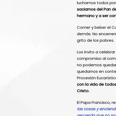
luchamos todos por
saciarnos del Pan de
hermano y a ser con
Comer y beber el Cu
demás. No encerremo
grito de los pobres.
Los invito a celebr
compromiso al comer
no podemos quedarn
quedarnos en contemp
Procesión Eucarísti
con la vida de todo
Cristo.
El Papa Francisco, r
las cosas y enciend
recuerda que no so