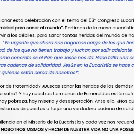
acionar esta celebración con el tema del 53° Congreso Eucarí
rnidad para sanar el mundo”.
Partimos de la mesa eucarísti
rvir a los débiles, para sanar tantas heridas del mundo de ho
 “
Es
urgente
que
ahora
nos
hagamos
cargo
de los que ti
, de los que no tienen trabajo y luchan por salir adelante.
mo concreto es el Pan que Jesús nos da. Hace falta una c
cas cadenas de solidaridad. Jesús en la Eucaristía se hace 
 quienes están cerca de nosotros!”.
ctor de fraternidad? ¿Buscas sanar las heridas de los demás?
e sufre? Y hoy nuestros hermanos de Esmeraldas están sufrie
, hay pobreza, hay miseria y desesperación. Ante ello, ¿Nos
estamos dispuestos a forjar una verdadera cadena de solid
ilencio en el Misterio de la Eucaristía y cada vez nos recuer
E NOSOTROS MISMOS y HACER DE NUESTRA VIDA NO UNA POSES