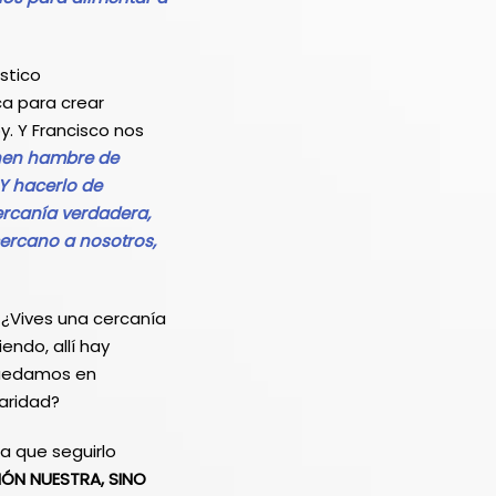
stico
ca para crear
y. Y Francisco nos
enen hambre de
 Y hacerlo de
ercanía verdadera,
cercano a nosotros,
 ¿Vives una cercanía
ndo, allí hay
 quedamos en
aridad?
da que seguirlo
IÓN NUESTRA, SINO