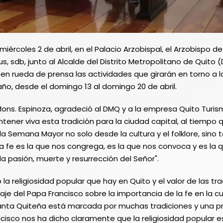
ércoles 2 de abril, en el Palacio Arzobispal, el Arzobispo de
, sdb, junto al Alcalde del Distrito Metropolitano de Quito (
en rueda de prensa las actividades que girarán en torno a
año, desde el domingo 13 al domingo 20 de abril.
Mons. Espinoza, agradeció al DMQ y a la empresa Quito Turis
ner viva esta tradición para la ciudad capital, al tiempo 
 la Semana Mayor no solo desde la cultura y el folklore, sin
La fe es la que nos congrega, es la que nos convoca y es la 
la pasión, muerte y resurrección del Señor".
la religiosidad popular que hay en Quito y el valor de las tra
e del Papa Francisco sobre la importancia de la fe en la cu
nta Quiteña está marcada por muchas tradiciones y una pr
ncisco nos ha dicho claramente que la religiosidad popular es