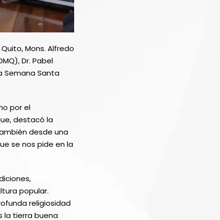
 Quito, Mons. Alfredo
DMQ), Dr. Pabel
 la Semana Santa
mo por el
que, destacó la
o también desde una
que se nos pide en la
diciones,
ltura popular.
ofunda religiosidad
 la tierra buena