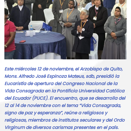
Este miércoles 12 de noviembre, el Arzobispo de Quito,
Mons. Alfredo José Espinoza Mateus, sdb, presidió la
Eucaristía de apertura del Congreso Nacional de la
Vida Consagrada en la Pontificia Universidad Católica
del Ecuador (PUCE). El encuentro, que se desarrolla del
12 al 14 de noviembre con el tema “Vida Consagrada,
signo de paz y esperanza”, reúne a religiosos y
religiosas, miembros de institutos seculares y del Ordo
Virginum de diversos carismas presentes en el país.