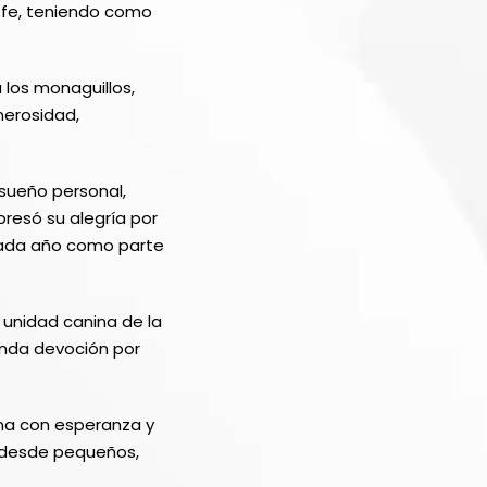
 fe, teniendo como
 los monaguillos,
nerosidad,
sueño personal,
xpresó su alegría por
cada año como parte
a unidad canina de la
funda devoción por
mina con esperanza y
s, desde pequeños,