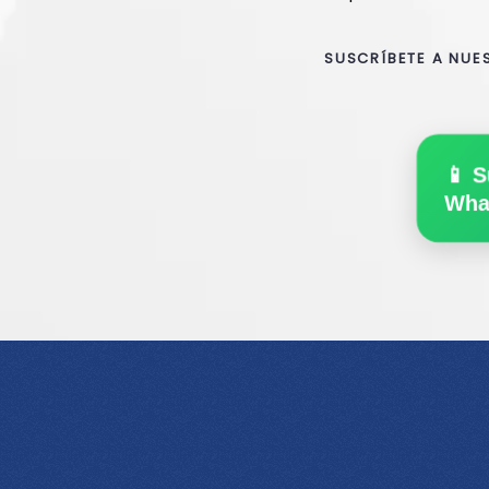
SUSCRÍBETE A NUE
📱 S
Wha