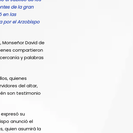
ntes de la gran
ó en las
a por el Arzobispo
o, Monseñor David de
quienes compartieron
cercanía y palabras
llos, quienes
vidores del altar,
bién son testimonio
y expresó su
bispo anunció el
, quien asumirá la