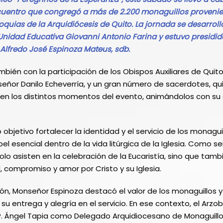
cuentro que congregó a más de 2.200 monaguillos provenie
quias de la Arquidiócesis de Quito. La jornada se desarroll
 Unidad Educativa Giovanni Antonio Farina y estuvo presidid
Alfredo José Espinoza Mateus, sdb.
mbién con la participación de los Obispos Auxiliares de Quit
onseñor Danilo Echeverría, y un gran número de sacerdotes, 
 en los distintos momentos del evento, animándolos con su 
objetivo fortalecer la identidad y el servicio de los monagui
esencial dentro de la vida litúrgica de la Iglesia. Como ser
olo asisten en la celebración de la Eucaristía, sino que tam
 compromiso y amor por Cristo y su Iglesia.
ión, Monseñor Espinoza destacó el valor de los monaguillos 
u entrega y alegría en el servicio. En ese contexto, el Arzo
 Ángel Tapia como Delegado Arquidiocesano de Monaguillos