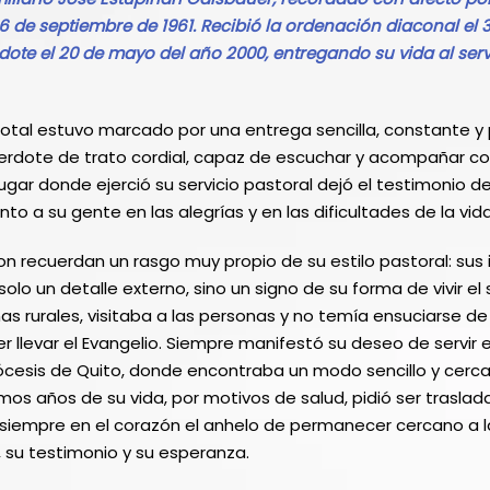
6 de septiembre de 1961. Recibió la ordenación diaconal el 3 
ote el 20 de mayo del año 2000, entregando su vida al servi
dotal estuvo marcado por una entrega sencilla, constante 
rdote de trato cordial, capaz de escuchar y acompañar co
ugar donde ejerció su servicio pastoral dejó el testimonio d
to a su gente en las alegrías y en las dificultades de la vida
on recuerdan un rasgo muy propio de su estilo pastoral: sus
olo un detalle externo, sino un signo de su forma de vivir el
onas rurales, visitaba a las personas y no temía ensuciarse de 
 llevar el Evangelio. Siempre manifestó su deseo de servir 
iócesis de Quito, donde encontraba un modo sencillo y cercan
timos años de su vida, por motivos de salud, pidió ser traslad
iempre en el corazón el anhelo de permanecer cercano a la
 su testimonio y su esperanza.