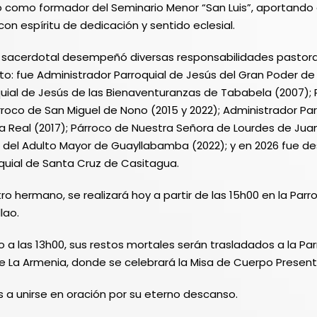
ó como formador del Seminario Menor “San Luis”, aportando 
n espíritu de dedicación y sentido eclesial.
da sacerdotal desempeñó diversas responsabilidades pastora
ito: fue Administrador Parroquial de Jesús del Gran Poder de
oquial de Jesús de las Bienaventuranzas de Tababela (2007);
rroco de San Miguel de Nono (2015 y 2022); Administrador Par
 Real (2017); Párroco de Nuestra Señora de Lourdes de Juan
 del Adulto Mayor de Guayllabamba (2022); y en 2026 fue d
quial de Santa Cruz de Casitagua.
ro hermano, se realizará hoy a partir de las 15h00 en la Par
lao.
a las 13h00, sus restos mortales serán trasladados a la Pa
 La Armenia, donde se celebrará la Misa de Cuerpo Presente
es a unirse en oración por su eterno descanso.