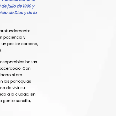
de julio de 1999 y
cio de Dios y de la
y profundamente
n paciencia y
e un pastor cercano,
.
 inseparables botas
 sacerdocio. Con
barro si era
en las parroquias
o de vivir su
ado a la ciudad; sin
 gente sencilla,