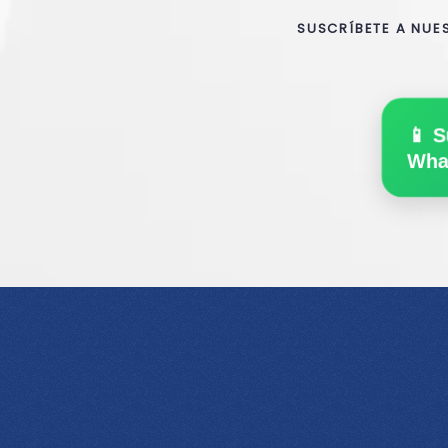
SUSCRÍBETE A NUE
📱 S
Wha