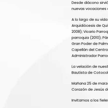
Desde diácono sirvi
nuevas vocaciones co
A lo largo de su vi
Arquidiócesis de Qu
2008); Vicario Parr
parroquia (2010); Pá
Gran Poder de Palma
Capellán del Centro
Administrador Parro
La velación de nuest
Bautista de Cotocol
Mañana 25 de marzo 
Corazón de Jesús de
Invitamos a los fiel