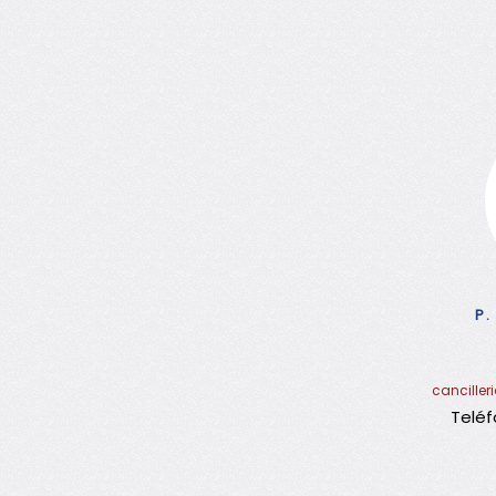
P.
cancille
Teléf