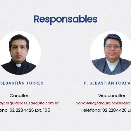
Responsables
 SEBASTIÁN TORRES
P. SEBASTIÁN TOAP
Canciller
Vicecanciller
ria@arquidiocesisdequito.com.ec
cancilleria@arquidiocesisdeq
ono: 02 2284426 Ext. 105
Teléfono: 02 2284426 Ex