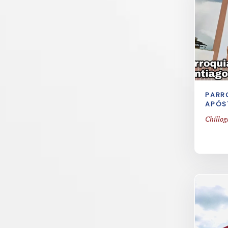
PARR
APÓS
Chillog