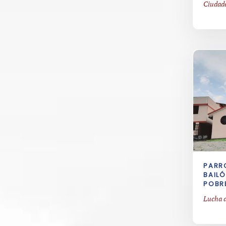
Ciudade
PARR
BAILÓ
POBR
Lucha d