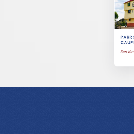
PARR
CAUP
San Bar