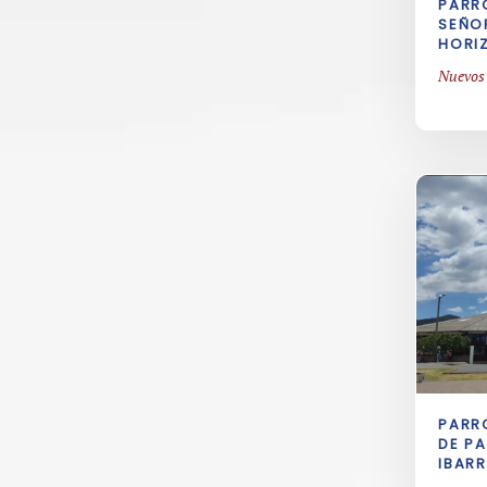
PARR
SEÑO
HORI
Nuevos
PARR
DE P
IBAR