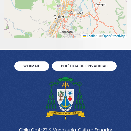
Leaflet
|
©
OpenStreetMap
WEBMAIL
POLÍTICA DE PRIVACIDAD
Chile Oe4-22 & Venezuela, Quito - Ecuador