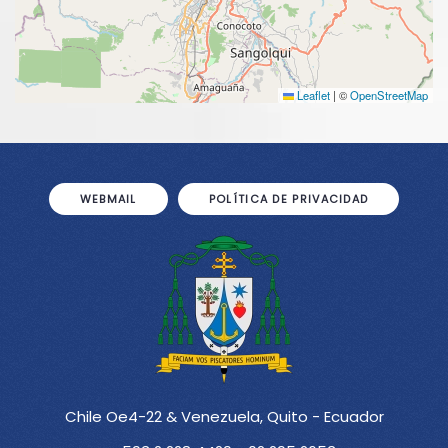
Leaflet
|
©
OpenStreetMap
WEBMAIL
POLÍTICA DE PRIVACIDAD
Chile Oe4-22 & Venezuela, Quito - Ecuador