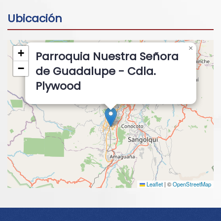
Ubicación
×
+
Parroquia Nuestra Señora
−
de Guadalupe - Cdla.
Plywood
Leaflet
|
©
OpenStreetMap