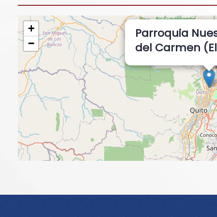
+
Parroquia Nue
−
del Carmen (E