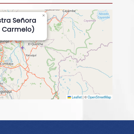
×
stra Señora
l Carmelo)
Leaflet
|
©
OpenStreetMap