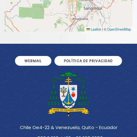
Leaflet
|
©
OpenStreetMap
WEBMAIL
POLÍTICA DE PRIVACIDAD
Chile Oe4-22 & Venezuela, Quito - Ecuador