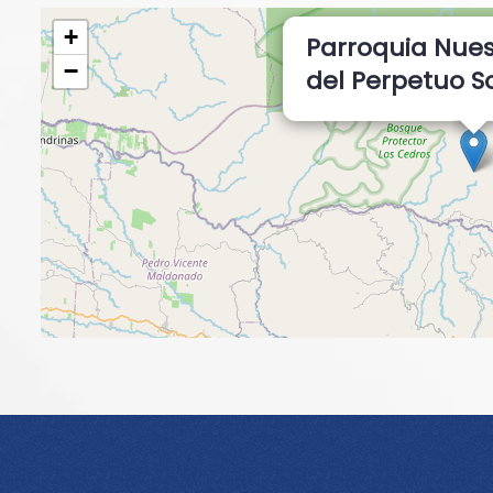
+
Parroquia Nues
−
del Perpetuo S