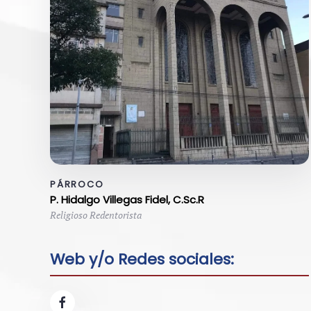
PÁRROCO
P. Hidalgo Villegas Fidel, C.Sc.R
Religioso Redentorista
Web y/o Redes sociales: