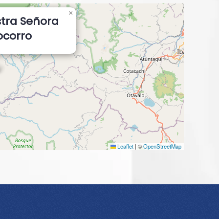
×
tra Señora
ocorro
Leaflet
|
©
OpenStreetMap