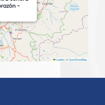
orazón -
Leaflet
|
©
OpenStreetMap