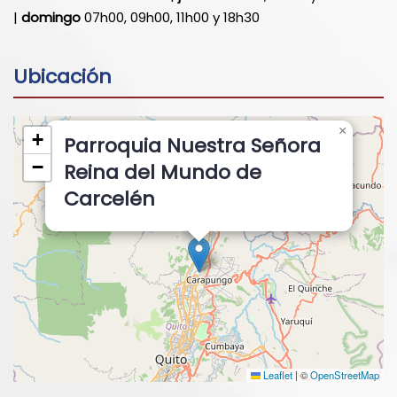
|
domingo
07h00, 09h00, 11h00 y 18h30
Ubicación
×
+
Parroquia Nuestra Señora
−
Reina del Mundo de
Carcelén
Leaflet
|
©
OpenStreetMap