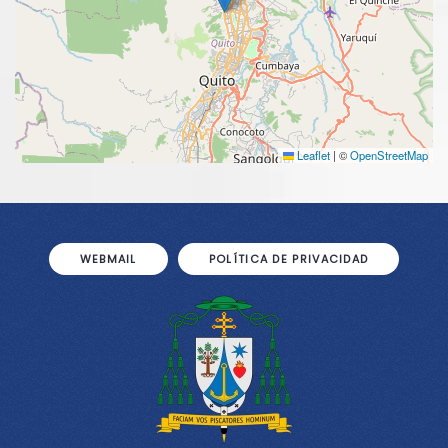
Leaflet
|
©
OpenStreetMap
WEBMAIL
POLÍTICA DE PRIVACIDAD