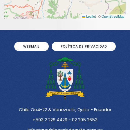
Leaflet
|
©
OpenStreetMap
WEBMAIL
POLÍTICA DE PRIVACIDAD
Chile Oe4-22 & Venezuela, Quito - Ecuador
+593 2 228 4429 - 02 295 2653
info@arquidiocesisdequito.com.ec