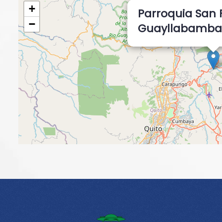
+
Parroquia San 
−
Guayllabamb