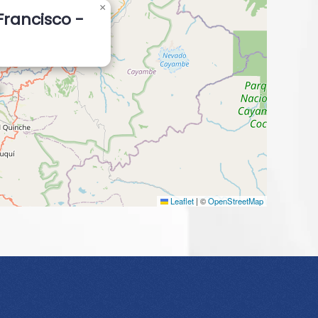
×
Francisco -
a
Leaflet
|
©
OpenStreetMap