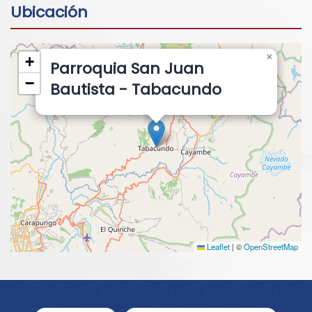
Ubicación
×
+
Parroquia San Juan
−
Bautista - Tabacundo
Leaflet
|
©
OpenStreetMap