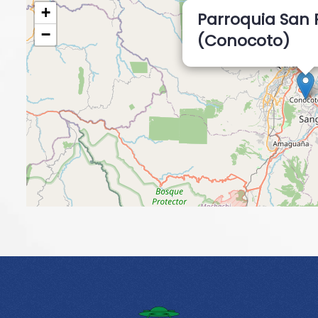
+
Parroquia San 
−
(Conocoto)