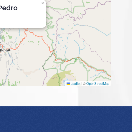
×
Pedro
Leaflet
|
©
OpenStreetMap