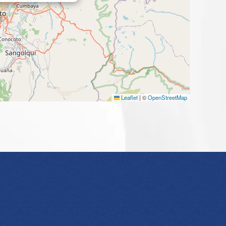
Leaflet
|
©
OpenStreetMap