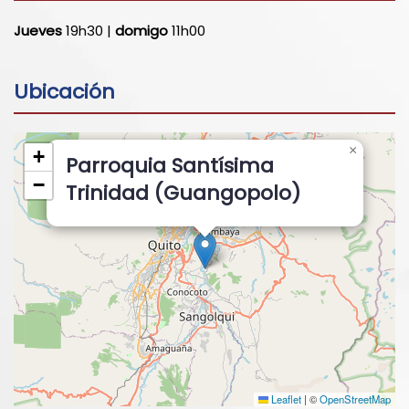
Jueves
19h30 |
domigo
11h00
Ubicación
×
+
Parroquia Santísima
−
Trinidad (Guangopolo)
Leaflet
|
©
OpenStreetMap