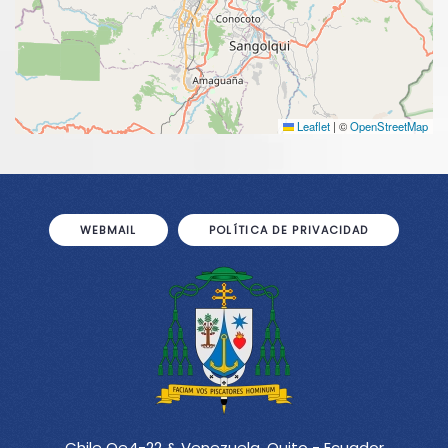
Leaflet
|
©
OpenStreetMap
WEBMAIL
POLÍTICA DE PRIVACIDAD
Chile Oe4-22 & Venezuela, Quito - Ecuador